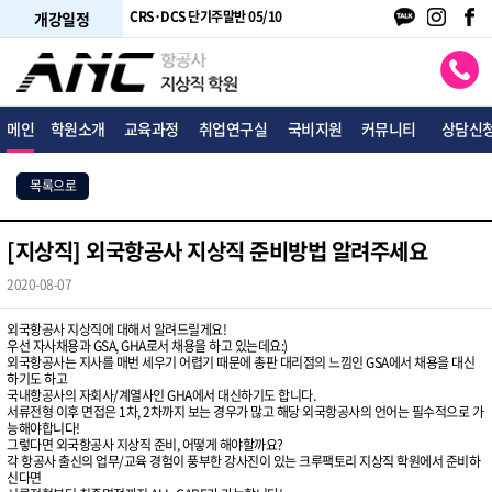
주말반 05/24
CRS·DCS 단기주말반 05/10
CRS·DCS 단기평일반 05/18
개강일정
메인
학원소개
교육과정
취업연구실
국비지원
커뮤니티
상담신
목록으로
[지상직] 외국항공사 지상직 준비방법 알려주세요
2020-08-07
외국항공사 지상직에 대해서 알려드릴게요!
우선 자사채용과 GSA, GHA로서 채용을 하고 있는데요:)
외국항공사는 지사를 매번 세우기 어렵기 때문에 총판 대리점의 느낌인 GSA에서 채용을 대신
하기도 하고
국내항공사의 자회사/계열사인 GHA에서 대신하기도 합니다.
서류전형 이후 면접은 1차, 2차까지 보는 경우가 많고 해당 외국항공사의 언어는 필수적으로 가
능해야합니다!
그렇다면 외국항공사 지상직 준비, 어떻게 해야할까요?
각 항공사 출신의 업무/교육 경험이 풍부한 강사진이 있는 크루팩토리 지상직 학원에서 준비하
신다면