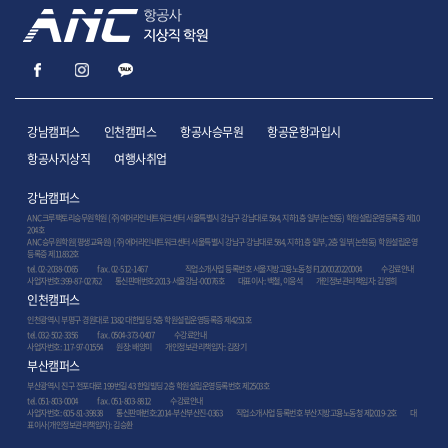
강남캠퍼스
인천캠퍼스
항공사승무원
항공운항과입시
항공사지상직
여행사취업
강남캠퍼스
ANC크루팩토리승무원학원 (주)에어라인네트워크센터 서울특별시 강남구 강남대로 584, 지하1층 일부(논현동) 학원설립운영등록증 제10
204호
ANC승무원학원(평생교육원) (주)에어라인네트워크센터 서울특별시 강남구 강남대로 584, 지하1층 일부, 2층 일부(논현동) 학원설립운영
등록증 제11832호
tel. 02-2038-0065
fax. 02-512-1467
직업소개사업 등록번호 서울지방고용노동청 F1200020220004
수강료안내
사업자번호:399-87-02762 통신판매번호:2013-서울강남-00076호 대표이사: 백철, 이응석 개인정보관리책임자: 김영희
인천캠퍼스
인천광역시 부평구 경원대로 1382 대한빌딩 5층 학원설립운영등록증 제4251호
tel. 032-502-3356
fax. 0504-373-0407
수강료안내
사업자번호: 117-97-01554 원장: 배양미 개인정보관리책임자: 김장기
부산캠퍼스
부산광역시 진구 전포대로 199번길 43 한일빌딩 2층 학원설립운영등록번호 제2503호
tel. 051-803-0004
fax. 051-803-8812
수강료안내
사업자번호: 605-81-39838 통신판매번호:2014-부산부산진-0363 직업소개사업 등록번호 부산지방고용노동청 제2019-2호 대
표이사(개인정보관리책임자): 김승환