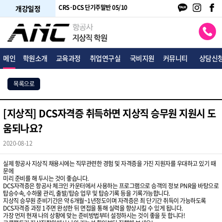
주말반 05/24
CRS·DCS 단기주말반 05/10
CRS·DCS 단기평일반 05/18
개강일정
메인
학원소개
교육과정
취업연구실
국비지원
커뮤니티
상담신
목록으로
[지상직] DCS자격증 취득하면 지상직 승무원 지원시 도
움되나요?
2020-08-12
실제 항공사 지상직 채용시에는 직무관련한 경험 및 자격증을 가진 지원자를 우대하고 있기 때
문에
미리 준비를 해 두시는 것이 좋습니다.
DCS자격증은 항공사 체크인 카운터에서 사용하는 프로그램으로 승객의 정보 PNR을 바탕으로
탑승수속, 수하물 관리, 출발/탑승 업무 및 탑승기록 등을 기록가능합니다.
지상직 승무원 준비기간은 약 6개월~1년정도이며 자격증은 최 단기간 취득이 가능하도록
DCS자격증 과정 1주면 완성한 뒤 면접을 통해 실력을 향상시킬 수 있게 됩니다.
가장 먼저 현재 나의 상황에 맞는 준비방법부터 설정하시는 것이 좋을 듯 합니다!