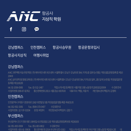
강남캠퍼스
인천캠퍼스
항공사승무원
항공운항과입시
항공사지상직
여행사취업
강남캠퍼스
ANC크루팩토리승무원학원 (주)에어라인네트워크센터 서울특별시 강남구 강남대로 584, 지하1층 일부(논현동) 학원설립운영등록증 제10
204호
ANC승무원학원(평생교육원) (주)에어라인네트워크센터 서울특별시 강남구 강남대로 584, 지하1층 일부, 2층 일부(논현동) 학원설립운영
등록증 제11832호
tel. 02-2038-0065
fax. 02-512-1467
직업소개사업 등록번호 서울지방고용노동청 F1200020220004
수강료안내
사업자번호:399-87-02762 통신판매번호:2013-서울강남-00076호 대표이사: 백철, 이응석 개인정보관리책임자: 김영희
인천캠퍼스
인천광역시 부평구 경원대로 1382 대한빌딩 5층 학원설립운영등록증 제4251호
tel. 032-502-3356
fax. 0504-373-0407
수강료안내
사업자번호: 117-97-01554 원장: 배양미 개인정보관리책임자: 김장기
부산캠퍼스
부산광역시 진구 전포대로 199번길 43 한일빌딩 2층 학원설립운영등록번호 제2503호
tel. 051-803-0004
fax. 051-803-8812
수강료안내
사업자번호: 605-81-39838 통신판매번호:2014-부산부산진-0363 직업소개사업 등록번호 부산지방고용노동청 제2019-2호 대