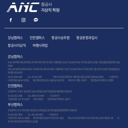
강남캠퍼스
인천캠퍼스
항공사승무원
항공운항과입시
항공사지상직
여행사취업
강남캠퍼스
ANC크루팩토리승무원학원 (주)에어라인네트워크센터 서울특별시 강남구 강남대로 584, 지하1층 일부(논현동) 학원설립운영등록증 제10
204호
ANC승무원학원(평생교육원) (주)에어라인네트워크센터 서울특별시 강남구 강남대로 584, 지하1층 일부, 2층 일부(논현동) 학원설립운영
등록증 제11832호
tel. 02-2038-0065
fax. 02-512-1467
직업소개사업 등록번호 서울지방고용노동청 F1200020220004
수강료안내
사업자번호:399-87-02762 통신판매번호:2013-서울강남-00076호 대표이사: 백철, 이응석 개인정보관리책임자: 김영희
인천캠퍼스
인천광역시 부평구 경원대로 1382 대한빌딩 5층 학원설립운영등록증 제4251호
tel. 032-502-3356
fax. 0504-373-0407
수강료안내
사업자번호: 117-97-01554 원장: 배양미 개인정보관리책임자: 김장기
부산캠퍼스
부산광역시 진구 전포대로 199번길 43 한일빌딩 2층 학원설립운영등록번호 제2503호
tel. 051-803-0004
fax. 051-803-8812
수강료안내
사업자번호: 605-81-39838 통신판매번호:2014-부산부산진-0363 직업소개사업 등록번호 부산지방고용노동청 제2019-2호 대
표이사(개인정보관리책임자): 김승환