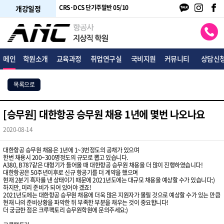
주말반 05/24
CRS·DCS 단기주말반 05/10
CRS·DCS 단기평일반 05/18
개강일정
메인
학원소개
교육과정
취업연구실
국비지원
커뮤니티
상담신
목록으로
[승무원] 대한항공 승무원 채용 1년에 몇번 나오나요
2020-08-14
대한항공 승무원 채용은 1년에 1~3번정도의 공채가 있으며
한번 채용시 200~300명정도의 규모로 뽑고 있습니다.
A380, B787같은 대형기가 들어올 때 대한항공 승무원 채용을 더 많이 진행하였습니다!
대한항공은 50주년이후로 신규 항공기를 더 계약을 했으며
현재 2분기 흑자를 낸 상태이기 때문에 2021년도에는 대규모 채용을 예상할 수가 있습니다:)
하지만, 미리 준비가 되어 있어야 겠죠!
2021년도에는 대한항공 승무원 채용에 더욱 많은 지원자가 몰릴 것으로 예상할 수가 있는 만큼
현재 나의 준비상황을 파악한 뒤 부족한 부분을 채우는 것이 중요합니다!
더 궁금한 점은 크루팩토리 승무원학원에 문의주세요:)