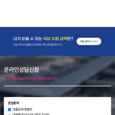
온라인상담신청
크루팩토리에서 취업에 꿈을 이루세요!
관심분야
대졸공채 특별반
대한항공/아시아나항공 지상직