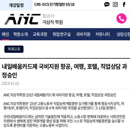
 단기주말반 05/10
CRS·DCS 단기평일반 05/18
여행사 토파스 05/18
개강일정
메인
학원소개
교육과정
취업연구실
국비지원
커뮤니티
상담신
목록으로
내일배움카드제 국비지원 항공, 여행, 호텔, 직업상담 과
정승인
2023-11-15
ANC지상직학원 23년 내일배움카드제 국비지원 항공, 여행, 호텔, 직업상담 과정승인
ANC지상직학원은 ‘23년 고용노동부 직업능력개발훈련 심가평가를 통해 항공사지상직, 여
행사OP, 호텔리어, 직업상담사 등 4개 국비지원 과정을 승인받았다.’ 고 15일 밝혔다.
국민내일배움카드제는 급격한 기술발전에 적응하고, 노동시장 변화에 대응하는 사회안전망
차원에서 생애에 걸친 역량개발 향상 등을 위해 국민 스스로 직업능력개발훈련을 실시할 수
있도록 훈련비를 지원하는 고용노동부 사업이다.