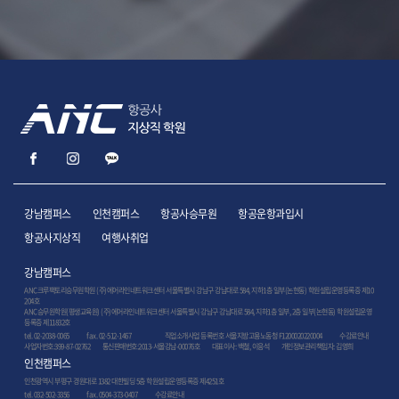
강남캠퍼스
인천캠퍼스
항공사승무원
항공운항과입시
항공사지상직
여행사취업
강남캠퍼스
ANC크루팩토리승무원학원 (주)에어라인네트워크센터 서울특별시 강남구 강남대로 584, 지하1층 일부(논현동) 학원설립운영등록증 제10
204호
ANC승무원학원(평생교육원) (주)에어라인네트워크센터 서울특별시 강남구 강남대로 584, 지하1층 일부, 2층 일부(논현동) 학원설립운영
등록증 제11832호
tel. 02-2038-0065
fax. 02-512-1467
직업소개사업 등록번호 서울지방고용노동청 F1200020220004
수강료안내
사업자번호:399-87-02762 통신판매번호:2013-서울강남-00076호 대표이사: 백철, 이응석 개인정보관리책임자: 김영희
인천캠퍼스
인천광역시 부평구 경원대로 1382 대한빌딩 5층 학원설립운영등록증 제4251호
tel. 032-502-3356
fax. 0504-373-0407
수강료안내