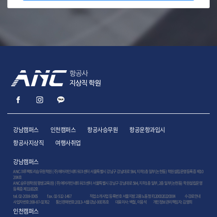
강남캠퍼스
인천캠퍼스
항공사승무원
항공운항과입시
항공사지상직
여행사취업
강남캠퍼스
ANC크루팩토리승무원학원 (주)에어라인네트워크센터 서울특별시 강남구 강남대로 584, 지하1층 일부(논현동) 학원설립운영등록증 제10
204호
ANC승무원학원(평생교육원) (주)에어라인네트워크센터 서울특별시 강남구 강남대로 584, 지하1층 일부, 2층 일부(논현동) 학원설립운영
등록증 제11832호
tel. 02-2038-0065
fax. 02-512-1467
직업소개사업 등록번호 서울지방고용노동청 F1200020220004
수강료안내
사업자번호:399-87-02762 통신판매번호:2013-서울강남-00076호 대표이사: 백철, 이응석 개인정보관리책임자: 김영희
인천캠퍼스