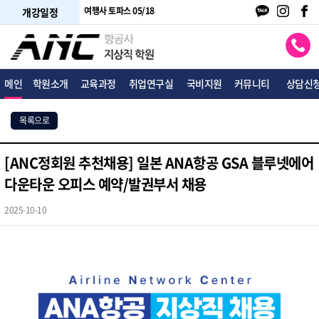
 단기평일반 05/18
여행사 토파스 05/18
일반직 대졸공채반 05/02
개강일정
메인
학원소개
교육과정
취업연구실
국비지원
커뮤니티
상담신
목록으로
[ANC정회원 추천채용] 일본 ANA항공 GSA 블루넷에어
다운타운 오피스 예약/발권부서 채용
2025-10-10