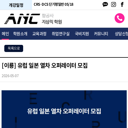
 단기주말반 05/10
CRS·DCS 단기평일반 05/18
여행사 토파스 05/18
개강일정
메인
학원소개
교육과정
취업연구실
국비지원
커뮤니티
상담신
목록으로
[이룡] 유럽 일본 열차 오퍼레이터 모집
2026-05-07