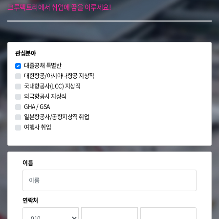
크루팩토리에서 취업에 꿈을 이루세요!
관심분야
대졸공채 특별반
대한항공/아시아나항공 지상직
국내항공사(LCC) 지상직
외국항공사 지상직
GHA / GSA
일본항공사/공항지상직 취업
여행사 취업
이름
연락처