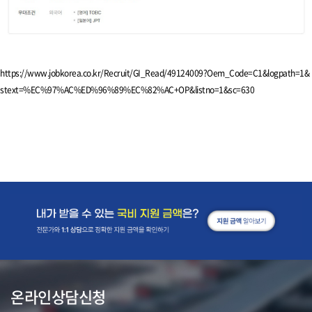
https://www.jobkorea.co.kr/Recruit/GI_Read/49124009?Oem_Code=C1&logpath=1&
stext=%EC%97%AC%ED%96%89%EC%82%AC+OP&listno=1&sc=630
온라인상담신청