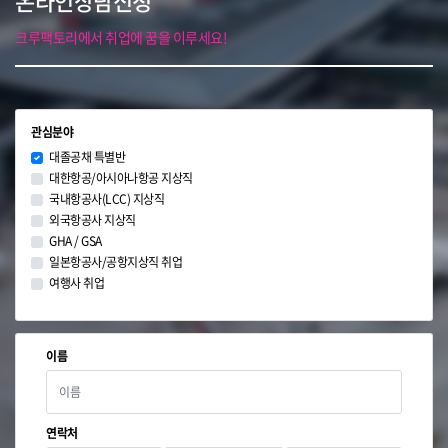
온라인상담신청
크루팩토리에서 취업에 꿈을 이루세요!
관심분야
대졸공채 특별반
대한항공/아시아나항공 지상직
국내항공사(LCC) 지상직
외국항공사 지상직
GHA / GSA
일본항공사/공항지상직 취업
여행사 취업
이름
연락처