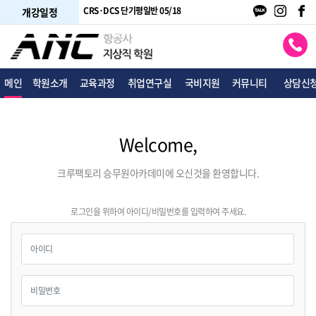
 단기주말반 05/10
CRS·DCS 단기평일반 05/18
여행사 토파스 05/18
개강일정
메인
학원소개
교육과정
취업연구실
국비지원
커뮤니티
상담신
Welcome,
크루팩토리 승무원아카데미에 오신것을 환영합니다.
로그인을 위하여 아이디/비밀번호를 입력하여 주세요.